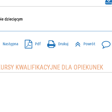
bie dziecięcym
Następna
Pdf
Drukuj
Powrót
ii: KURSY KWALIFIKACYJNE DLA OPIEKUNEK