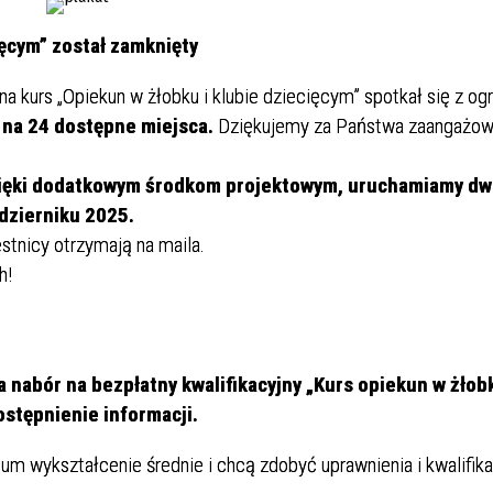
ięcym” został zamknięty
a kurs „Opiekun w żłobku i klubie dziecięcym” spotkał się z 
 na 24 dostępne miejsca.
Dziękujemy za Państwa zaangażowa
zięki dodatkowym środkom projektowym, uruchamiamy dw
dzierniku 2025.
stnicy otrzymają na maila.
h!
abór na bezpłatny kwalifikacyjny „Kurs opiekun w żłobk
ostępnienie informacji.
um wykształcenie średnie i chcą zdobyć uprawnienia i kwalifik