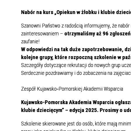
DLA OPIEKUNÓW DZIECI DO LAT 3
Nabór na kurs „Opiekun w żłobku i klubie dziec
- Grupa Sępólno Krajeńskie
NABÓR NA SZKOLENIE
Szanowni Państwo z radością informujemy, że nabór n
STACJONARNE W DNIU 09.05.2026
zainteresowaniem –
otrzymaliśmy aż 96 zgłoszeń
DLA OPIEKUNÓW DZIECI DO LAT 3
zaufanie!
- Grupa Inowrocław
W odpowiedzi na tak duże zapotrzebowanie, d
NABÓR NA SZKOLENIE
kolejne grupy, które rozpoczną szkolenie w paź
STACJONARNE W DNIU 14.03.2026
Szczegóły dotyczące rekrutacji do nowych grup ucze
R. DLA OPIEKUNÓW DZIECI DO LAT
3 - Inowrocław i okolice
Serdecznie pozdrawiamy i do zobaczenia na zajęciac
NABÓR NA SZKOLENIE
Zespół Kujawsko‑Pomorskiej Akademii Wsparcia
STACJONARNE W DNIU 24.11.2025
R. DLA OPIEKUNÓW DZIECI DO LAT
3 - Bydgoszcz i okolice
Kujawsko-Pomorska Akademia Wsparcia ogłasza n
klubie dziecięcym” – edycja 2025. Prosimy o ud
NABÓR NA SZKOLENIE
STACJONARNE W DNIU 15.11.2025 r.
Szkolenie skierowane jest do osób, które mają minim
DLA OPIEKUNÓW DZIECI DO LAT 3