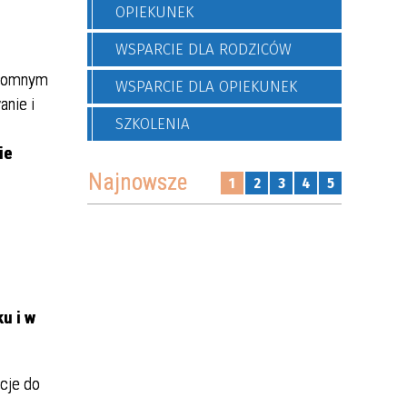
OPIEKUNEK
WSPARCIE DLA RODZICÓW
ogromnym
WSPARCIE DLA OPIEKUNEK
nie i
SZKOLENIA
ie
Najnowsze
1
2
3
4
5
u i w
acje do