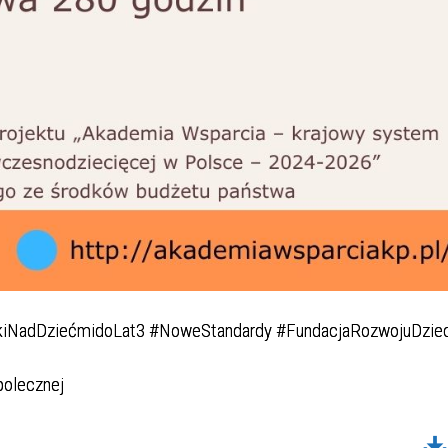
kiNadDziećmidoLat3 #NoweStandardy #FundacjaRozwojuDzie
polecznej