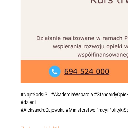
#NajmłodsiPL #AkademiaWsparcia #StandardyOpie
#dzieci
#AleksandraGajewska #MinisterstwoPracyiPolitykiS