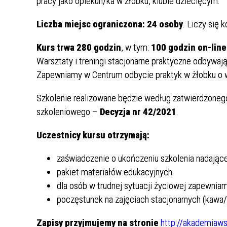
pracy jako opiekun/ka w żłobku, klubie dziecięcym.
- Toruń i okolice
NABÓR NA SZKOLENIE
Liczba miejsc ograniczona: 24 osoby
. Liczy się 
STACJONARNE W DNIU 21.10.2025 r.
DLA OPIEKUNÓW DZIECI DO LAT 3
Kurs trwa 280 godzin
, w tym:
100 godzin on-line
- Sępólno Krajeńskie i okolice
Warsztaty i treningi stacjonarne praktyczne odbywa
Zapewniamy w Centrum odbycie praktyk w żłobku o w
Rodzice
Szkolenie realizowane będzie według zatwierdzonego
szkoleniowego –
Decyzja nr 42/2021
Uczestnicy kursu otrzymają:
zaświadczenie o ukończeniu szkolenia nadając
pakiet materiałów edukacyjnych
dla osób w trudnej sytuacji życiowej zapewnia
poczęstunek na zajęciach stacjonarnych (kawa/h
Zapisy przyjmujemy na stronie
http://akademiaws