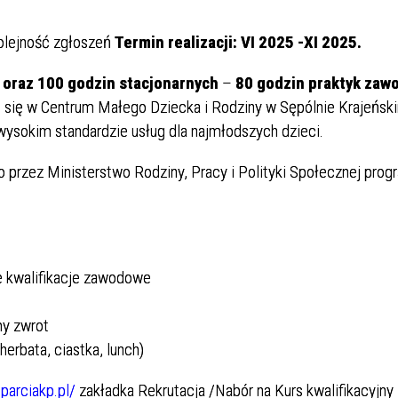
kolejność zgłoszeń
Termin realizacji: VI 2025 -XI 2025.
 oraz 100 godzin stacjonarnych
–
80 godzin praktyk zaw
ją się w Centrum Małego Dziecka i Rodziny w Sępólnie Krajeńsk
ysokim standardzie usług dla najmłodszych dzieci.
 przez Ministerstwo Rodziny, Pracy i Polityki Społecznej prog
.
e kwalifikacje zawodowe
my zwrot
erbata, ciastka, lunch)
parciakp.pl/
zakładka Rekrutacja /Nabór na Kurs kwalifikacyjny